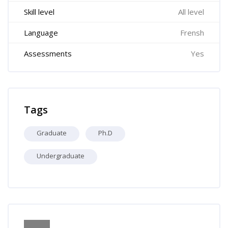
Skill level
All level
Language
Frensh
Assessments
Yes
Skip Tags
Tags
Graduate
Ph.D
Undergraduate
Skip [Cocoon] Course Info