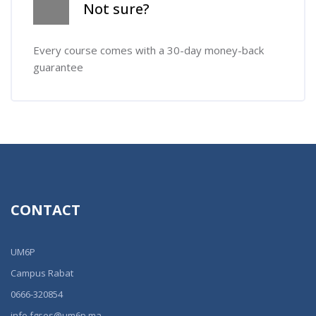
Not sure?
Every course comes with a 30-day money-back
guarantee
CONTACT
UM6P
Campus Rabat
0666-320854
info.fgses@um6p.ma