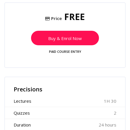
Skip [Cocoon] Course Enrolment
FREE
Price
Buy & Enrol Now
PAID COURSE ENTRY
Skip [Cocoon] Course Features
Precisions
Lectures
1H 30
Quizzes
2
Duration
24 hours