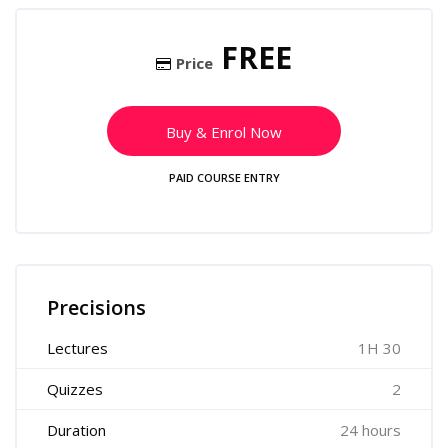
Skip [Cocoon] Course Enrolment
FREE
Price
Buy & Enrol Now
PAID COURSE ENTRY
Skip [Cocoon] Course Features
Precisions
Lectures
1H 30
Quizzes
2
Duration
24 hours