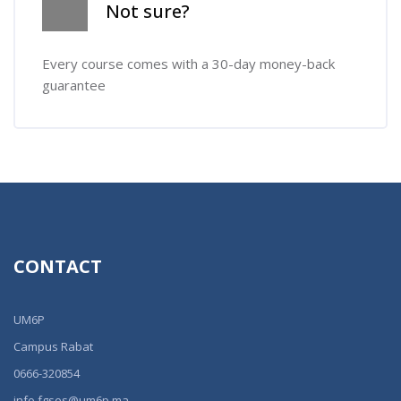
Not sure?
Every course comes with a 30-day money-back
guarantee
CONTACT
UM6P
Campus Rabat
0666-320854
info.fgses@um6p.ma