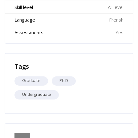
Skill level
All level
Language
Frensh
Assessments
Yes
Skip Tags
Tags
Graduate
Ph.D
Undergraduate
Skip [Cocoon] Course Info