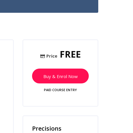
Skip [Cocoon] Course Enrolment
FREE
Price
Buy & Enrol Now
PAID COURSE ENTRY
Skip [Cocoon] Course Features
Precisions