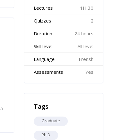
Lectures
1H 30
Quizzes
2
Duration
24 hours
Skill level
All level
Language
Frensh
Assessments
Yes
Skip Tags
Tags
 à
Graduate
Ph.D