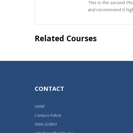
This is the second Ph
and recommend it highl
Related Courses
Skip [Cocoon] Related courses
CONTACT
UM6P
Campus Rabat
0666-320854