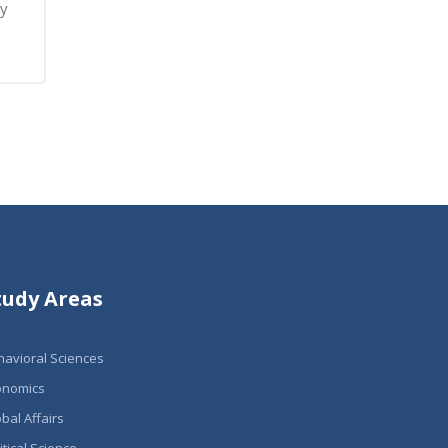
ny
tudy Areas
havioral Sciences
onomics
bal Affairs