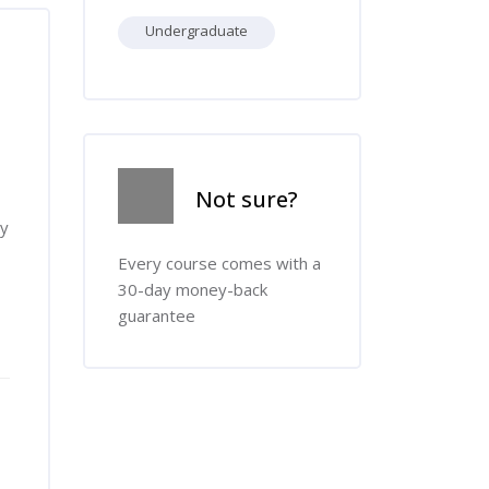
Undergraduate
Skip [Cocoon] Course Info
Not sure?
ny
Every course comes with a
30-day money-back
guarantee