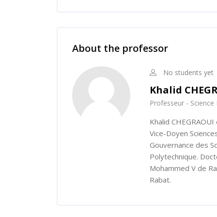
Skip [Cocoon] Course Instructor
About the professor
No students yet
Khalid CHEG
Professeur - Science 
Khalid CHEGRAOUI est
Vice-Doyen Sciences 
Gouvernance des Sc
Polytechnique. Docte
Mohammed V de Rabat
Rabat.