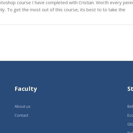
otoshop course I have completed with Cristian. Worth every pen
y. To get the most out of this course, its best to to take the
Faculty
S
About us
Be
Contact
Ec
Glo