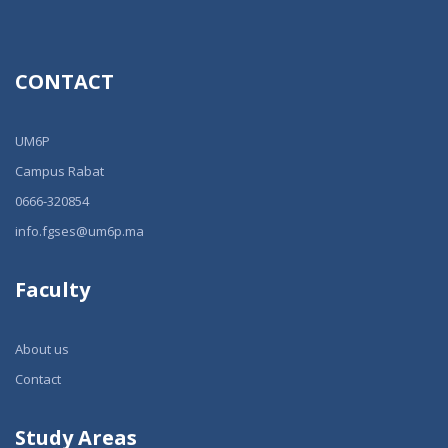
CONTACT
UM6P
Campus Rabat
0666-320854
info.fgses@um6p.ma
Faculty
About us
Contact
Study Areas