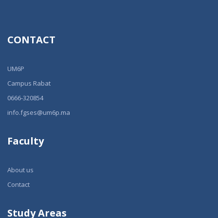
CONTACT
UM6P
Campus Rabat
0666-320854
info.fgses@um6p.ma
Faculty
About us
Contact
Study Areas