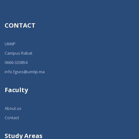
CONTACT
UM6P
Campus Rabat
0666-320854
info.fgses@um6p.ma
Faculty
About us
Contact
Study Areas