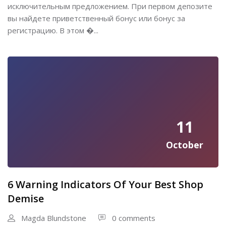
исключительным предложением. При первом депозите
вы найдете приветственный бонус или бонус за
регистрацию. В этом �...
11
October
6 Warning Indicators Of Your Best Shop
Demise
Magda Blundstone
0 comments