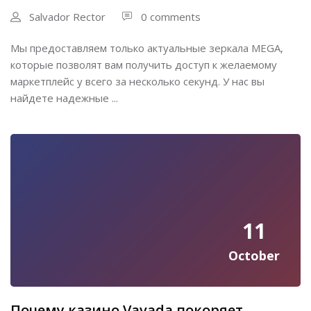
Salvador Rector
0 comments
Мы предоставляем только актуальные зеркала MEGA,
которые позволят вам получить доступ к желаемому
маркетплейс у всего за несколько секунд. У нас вы
найдете надежные ...
11
October
Почему казино Vavada покоряет