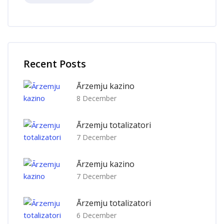
Skip [Cocoon] Recent blog posts list
Recent Posts
Ārzemju kazino
8 December
Ārzemju totalizatori
7 December
Ārzemju kazino
7 December
Ārzemju totalizatori
6 December