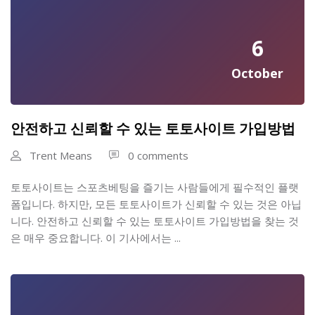
6
October
안전하고 신뢰할 수 있는 토토사이트 가입방법
Trent Means
0 comments
토토사이트는 스포츠베팅을 즐기는 사람들에게 필수적인 플랫
폼입니다. 하지만, 모든 토토사이트가 신뢰할 수 있는 것은 아닙
니다. 안전하고 신뢰할 수 있는 토토사이트 가입방법을 찾는 것
은 매우 중요합니다. 이 기사에서는 ...