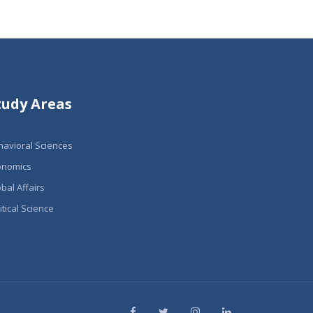
tudy Areas
havioral Sciences
onomics
bal Affairs
itical Science