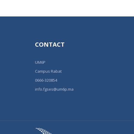
CONTACT
UM6P
Campus Rabat
0666-320854
info.fgses@um6p.ma