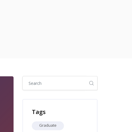
Skip [Cocoon] Global search (sidebar)
Skip Tags
Tags
Graduate