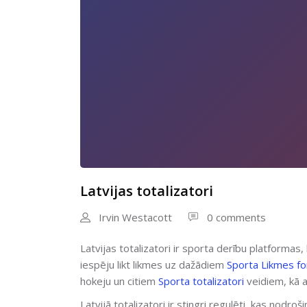
Latvijas totalizatori
Irvin Westacott
0 comments
Latvijas totalizatori ir sporta derību platformas,
iespēju likt likmes uz dažādiem
Sporta Likmes f
hokeju un citiem
Sporta totalizatori
veidiem, kā a
Latvijā totalizatori ir stingri regulēti, kas nodro