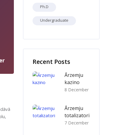
Ph.D
Undergraduate
Skip [Cocoon] Recent blog posts list
er
Recent Posts
Ārzemju
kazino
8 December
Ārzemju
iedāvā
totalizatori
lu,
7 December