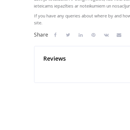
ieteicams iepazīties ar noteikumiem un nosacījum
If you have any queries about where by and ho
site.
Share
Reviews