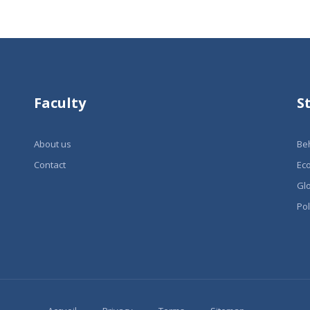
Faculty
S
About us
Be
Contact
Ec
Glo
Pol