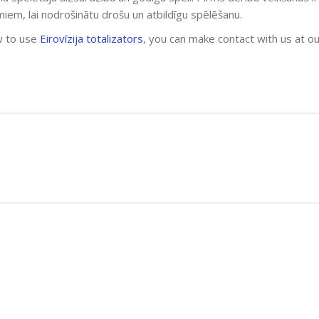
iem, lai nodrošinātu drošu un atbildīgu spēlēšanu.
w to use
Eirovīzija totalizators
, you can make contact with us at o