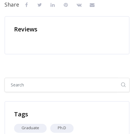
Share
Reviews
Skip [Cocoon] Global search (sidebar)
Skip Tags
Tags
Graduate
Ph.D