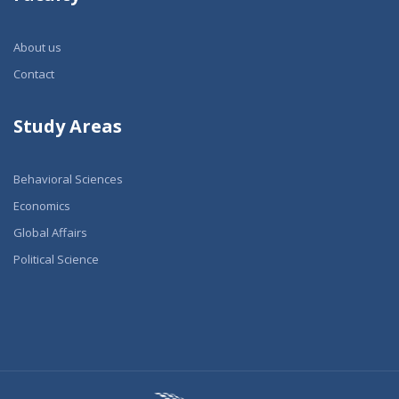
About us
Contact
Study Areas
Behavioral Sciences
Economics
Global Affairs
Political Science