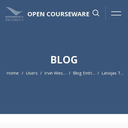
OPEN COURSEWARE
BLOG
Home
Users
Irvin Westacott
Blog Entries
Latvijas Totalizatori
Skip to main content
Skip [Cocoon] Featured Blog Posts Slider