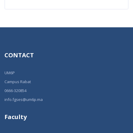
CONTACT
UM6P
Campus Rabat
0666-320854
info.fgses@um6p.ma
Faculty