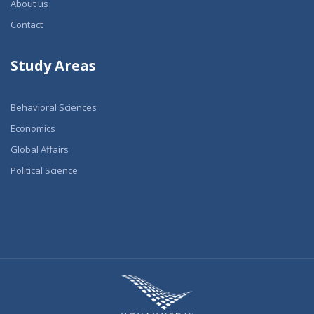
About us
Contact
Study Areas
Behavioral Sciences
Economics
Global Affairs
Political Science