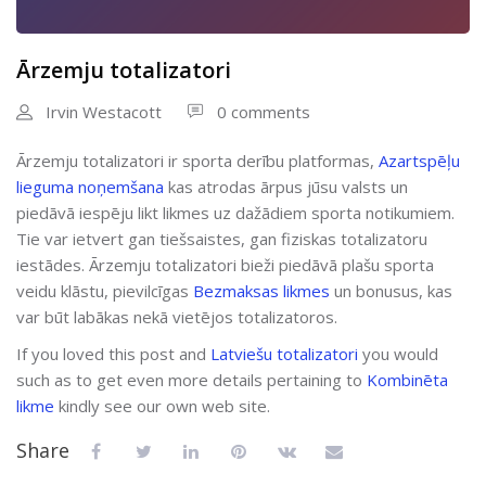
Ārzemju totalizatori
Irvin Westacott
0 comments
Ārzemju totalizatori ir sporta derību platformas,
Azartspēļu
lieguma noņemšana
kas atrodas ārpus jūsu valsts un
piedāvā iespēju likt likmes uz dažādiem sporta notikumiem.
Tie var ietvert gan tiešsaistes, gan fiziskas totalizatoru
iestādes. Ārzemju totalizatori bieži piedāvā plašu sporta
veidu klāstu, pievilcīgas
Bezmaksas likmes
un bonusus, kas
var būt labākas nekā vietējos totalizatoros.
If you loved this post and
Latviešu totalizatori
you would
such as to get even more details pertaining to
Kombinēta
likme
kindly see our own web site.
Share