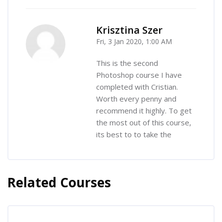
Krisztina Szer
Fri, 3 Jan 2020, 1:00 AM
-
This is the second
Photoshop course I have
completed with Cristian.
Worth every penny and
recommend it highly. To get
the most out of this course,
its best to to take the
Related Courses
Skip [Cocoon] Related courses
Skip [Cocoon] Course Enrolment