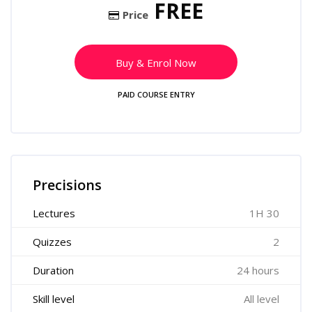
FREE
Price
Buy & Enrol Now
PAID COURSE ENTRY
Skip [Cocoon] Course Features
Precisions
Lectures
1H 30
Quizzes
2
Duration
24 hours
Skill level
All level