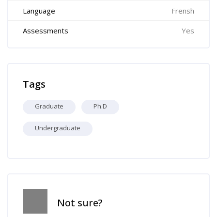
Language
Frensh
Assessments
Yes
Skip Tags
Tags
Graduate
Ph.D
Undergraduate
Skip [Cocoon] Course Info
Not sure?