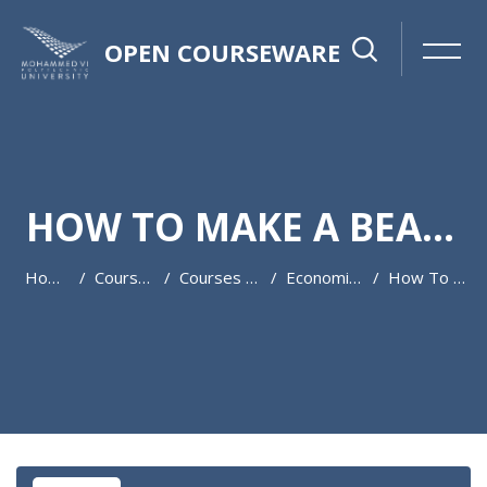
OPEN COURSEWARE
HOW TO MAKE A BEAUTIFUL LANDSCAPE PHOTO?
Home
Courses
Courses 2022-2023
Economics
How To Make A Beautiful Landscape Photo?
Skip to main content