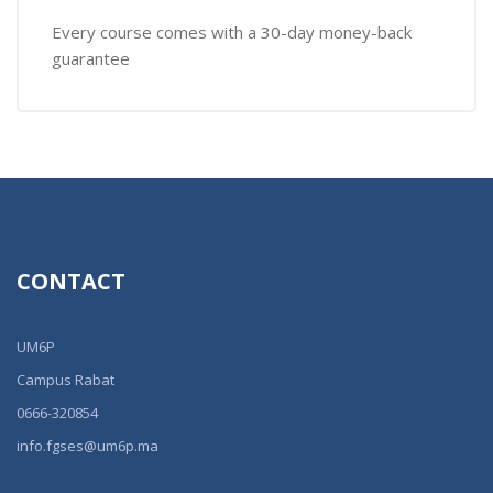
Every course comes with a 30-day money-back
guarantee
CONTACT
UM6P
Campus Rabat
0666-320854
info.fgses@um6p.ma