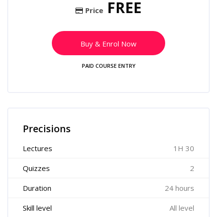
FREE
Price
Buy & Enrol Now
PAID COURSE ENTRY
Skip [Cocoon] Course Features
Precisions
Lectures
1H 30
Quizzes
2
Duration
24 hours
Skill level
All level