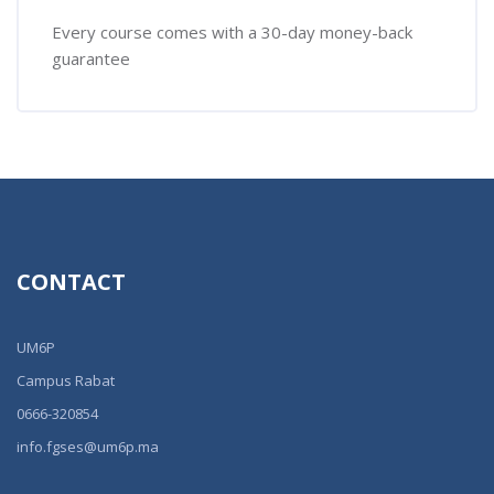
Every course comes with a 30-day money-back
guarantee
CONTACT
UM6P
Campus Rabat
0666-320854
info.fgses@um6p.ma