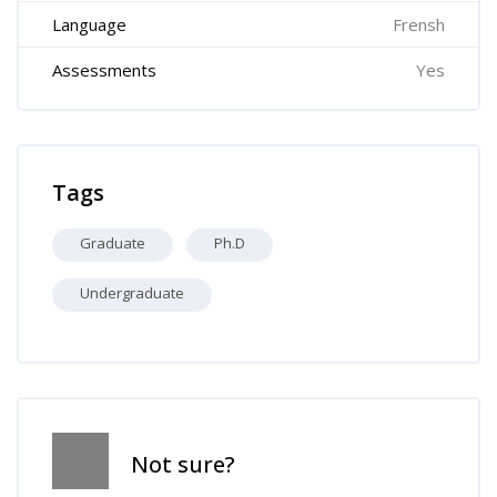
Language
Frensh
Assessments
Yes
Skip Tags
Tags
Graduate
Ph.D
Undergraduate
Skip [Cocoon] Course Info
Not sure?