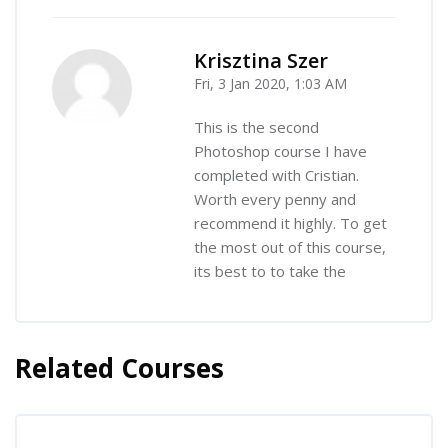
Krisztina Szer
Fri, 3 Jan 2020, 1:03 AM
-
This is the second
Photoshop course I have
completed with Cristian.
Worth every penny and
recommend it highly. To get
the most out of this course,
its best to to take the
Related Courses
Skip [Cocoon] Related courses
Skip [Cocoon] Course Enrolment