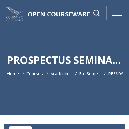
OPEN COURSEWARE
PROSPECTUS SEMINARS I
Home
Courses
Academic Year 2024 / 2025
Fall Semester
RES809
Skip to main content