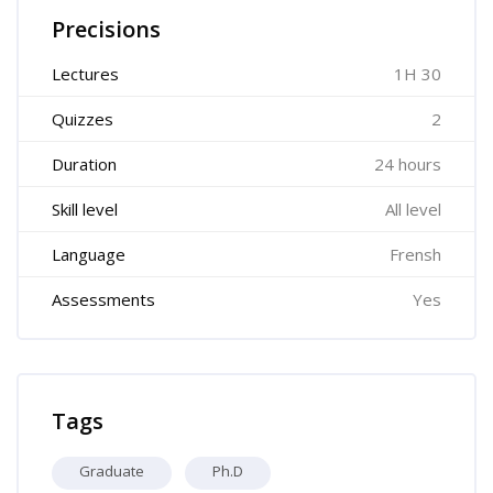
Precisions
Lectures
1H 30
Quizzes
2
Duration
24 hours
Skill level
All level
Language
Frensh
Assessments
Yes
Skip Tags
Tags
Graduate
Ph.D