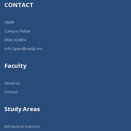
CONTACT
UM6P
Campus Rabat
0666-320854
info.fgses@um6p.ma
Faculty
About us
Contact
Study Areas
Behavioral Sciences