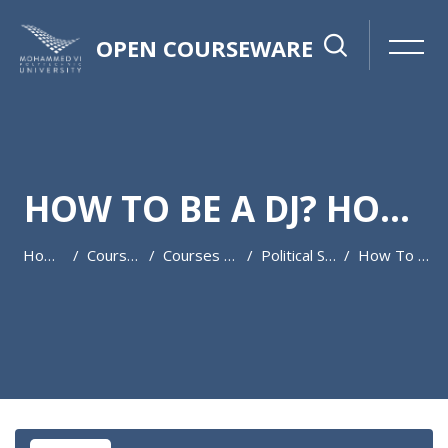
OPEN COURSEWARE
HOW TO BE A DJ? HOW TO MAKE ELECTRONIC MUSIC
Home
Courses
Courses 2022-2023
Political Science
How To Be A DJ? How To Make Electronic Music
Skip to main content