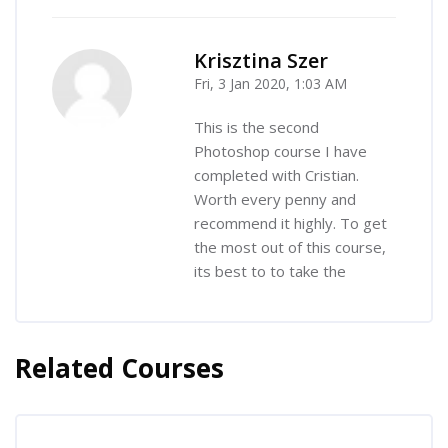
Krisztina Szer
Fri, 3 Jan 2020, 1:03 AM
-
This is the second
Photoshop course I have
completed with Cristian.
Worth every penny and
recommend it highly. To get
the most out of this course,
its best to to take the
Related Courses
Skip [Cocoon] Related courses
Skip [Cocoon] Course Enrolment