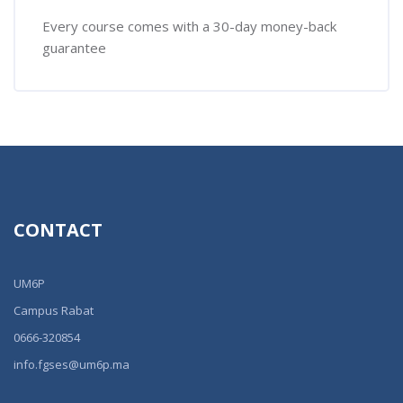
Every course comes with a 30-day money-back
guarantee
CONTACT
UM6P
Campus Rabat
0666-320854
info.fgses@um6p.ma