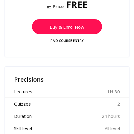
FREE
Price
Buy & Enrol Now
PAID COURSE ENTRY
Skip [Cocoon] Course Features
Precisions
Lectures
1H 30
Quizzes
2
Duration
24 hours
Skill level
All level