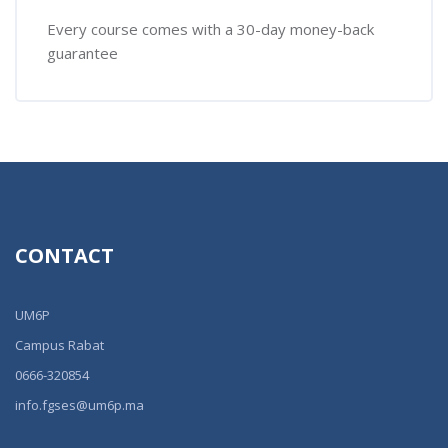
Every course comes with a 30-day money-back
guarantee
CONTACT
UM6P
Campus Rabat
0666-320854
info.fgses@um6p.ma