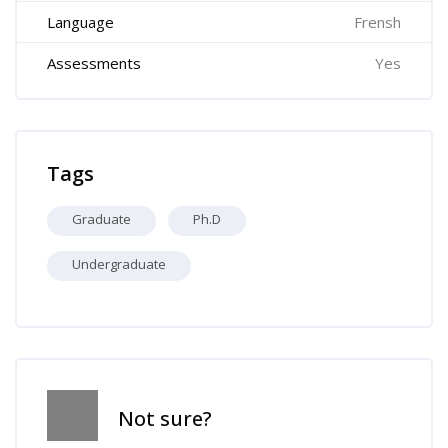
Language
Frensh
Assessments
Yes
Skip Tags
Tags
Graduate
Ph.D
Undergraduate
Skip [Cocoon] Course Info
Not sure?