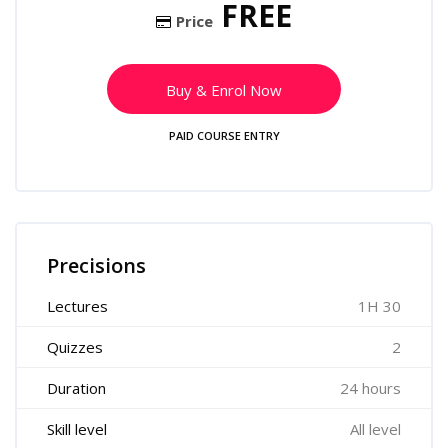
FREE
Price
Buy & Enrol Now
PAID COURSE ENTRY
Skip [Cocoon] Course Features
Precisions
Lectures
1H 30
Quizzes
2
Duration
24 hours
Skill level
All level