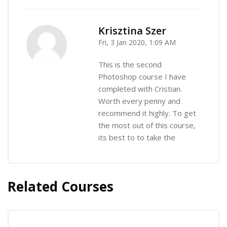
Krisztina Szer
Fri, 3 Jan 2020, 1:09 AM
-
This is the second
Photoshop course I have
completed with Cristian.
Worth every penny and
recommend it highly. To get
the most out of this course,
its best to to take the
Related Courses
Skip [Cocoon] Related courses
Skip [Cocoon] Course Enrolment