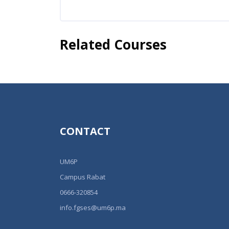
Related Courses
Skip [Cocoon] Related courses
CONTACT
UM6P
Campus Rabat
0666-320854
info.fgses@um6p.ma