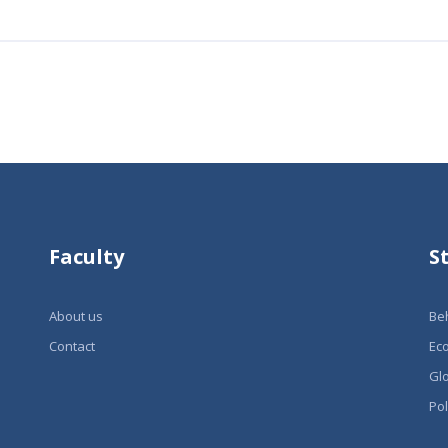
Faculty
S
About us
Be
Contact
Ec
Glo
Pol