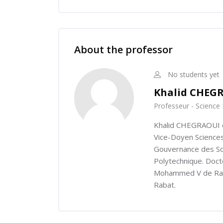
Skip [Cocoon] Course Instructor
About the professor
No students yet
Khalid CHEG
Professeur - Science 
Khalid CHEGRAOUI est
Vice-Doyen Sciences 
Gouvernance des Sc
Polytechnique. Docte
Mohammed V de Rabat
Rabat.