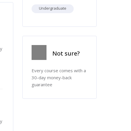
Undergraduate
Skip [Cocoon] Course Info
ny
Not sure?
Every course comes with a
30-day money-back
guarantee
ny