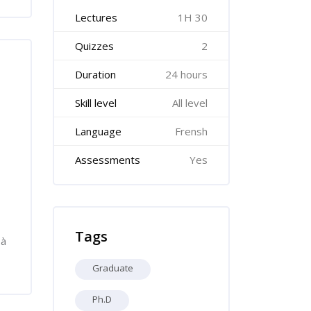
Lectures
1H 30
Quizzes
2
Duration
24 hours
Skill level
All level
Language
Frensh
Assessments
Yes
Skip Tags
Tags
 à
Graduate
Ph.D