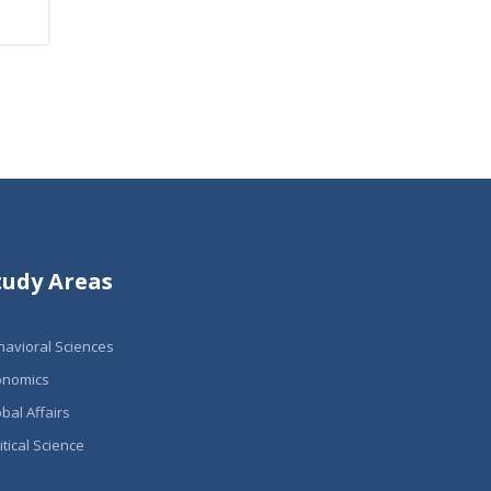
tudy Areas
havioral Sciences
onomics
bal Affairs
itical Science