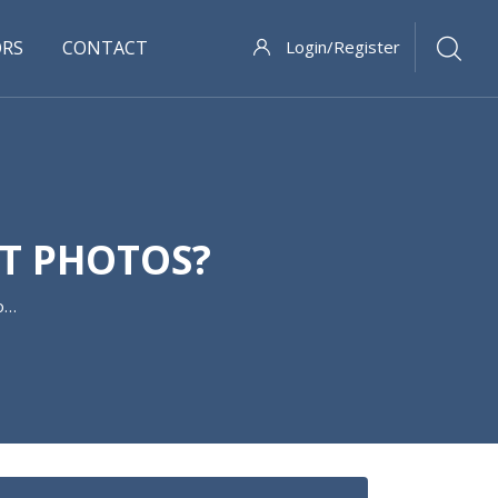
ORS
CONTACT
Login/Register
T PHOTOS?
s?