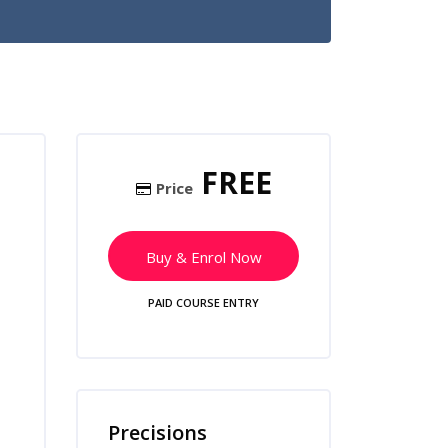
Skip [Cocoon] Course Enrolment
FREE
Price
Buy & Enrol Now
PAID COURSE ENTRY
Skip [Cocoon] Course Features
Precisions