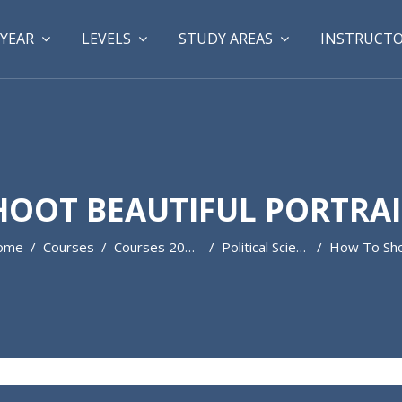
YEAR
LEVELS
STUDY AREAS
INSTRUCT
HOOT BEAUTIFUL PORTRAI
ome
Courses
Courses 2022-2023
Political Science
How To Shoot Beautiful Portrait Photo