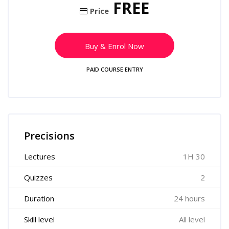
FREE
Price
Buy & Enrol Now
PAID COURSE ENTRY
Skip [Cocoon] Course Features
Precisions
Lectures
1H 30
Quizzes
2
Duration
24 hours
Skill level
All level