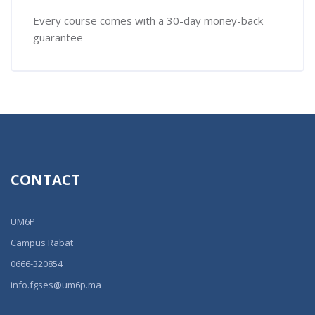
Every course comes with a 30-day money-back
guarantee
CONTACT
UM6P
Campus Rabat
0666-320854
info.fgses@um6p.ma