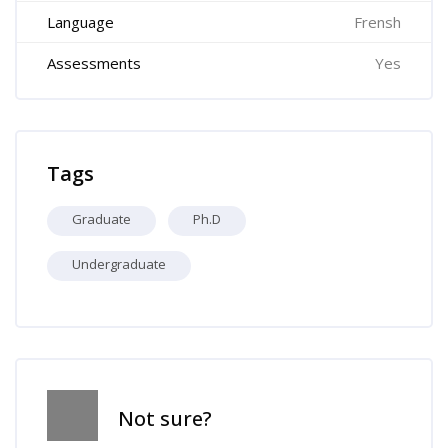
Language
Frensh
Assessments
Yes
Skip Tags
Tags
Graduate
Ph.D
Undergraduate
Skip [Cocoon] Course Info
Not sure?