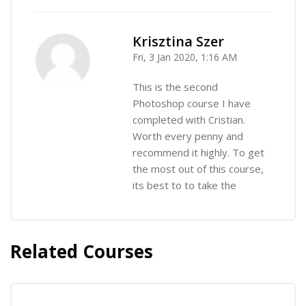
Krisztina Szer
Fri, 3 Jan 2020, 1:16 AM
-
This is the second
Photoshop course I have
completed with Cristian.
Worth every penny and
recommend it highly. To get
the most out of this course,
its best to to take the
Related Courses
Skip [Cocoon] Related courses
Skip [Cocoon] Course Enrolment