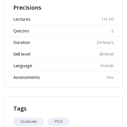
Precisions
Lectures
1H 30
Quizzes
2
Duration
24 hours
Skill level
All level
Language
Frensh
Assessments
Yes
Skip Tags
Tags
Graduate
Ph.D