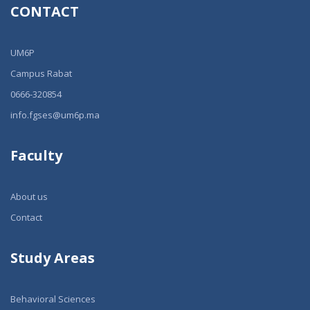
CONTACT
UM6P
Campus Rabat
0666-320854
info.fgses@um6p.ma
Faculty
About us
Contact
Study Areas
Behavioral Sciences